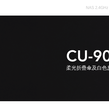
NAS 2.4GHz
CU-9
柔光折疊傘及白色