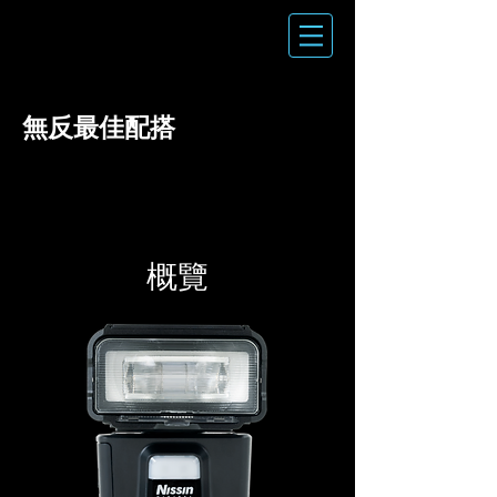
​無反最佳配搭
概
覽